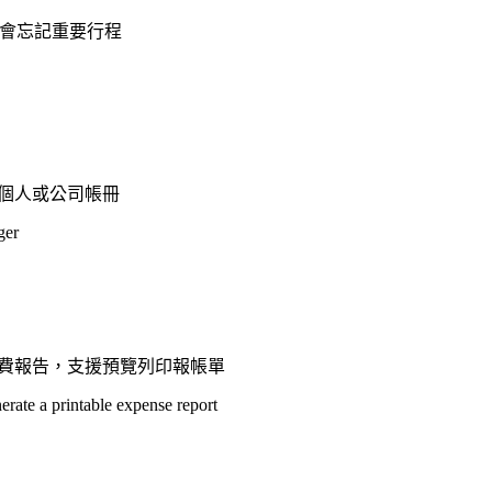
不會忘記重要行程
到個人或公司帳冊
ger
旅費報告，支援預覽列印報帳單
erate a printable expense report