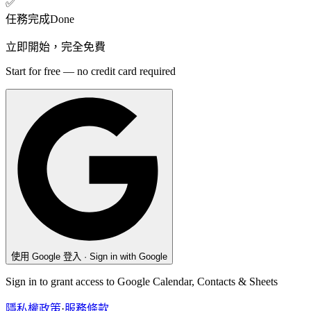
✅
任務完成
Done
立即開始，完全免費
Start for free — no credit card required
使用 Google 登入 · Sign in with Google
Sign in to grant access to Google Calendar, Contacts & Sheets
隱私權政策
·
服務條款