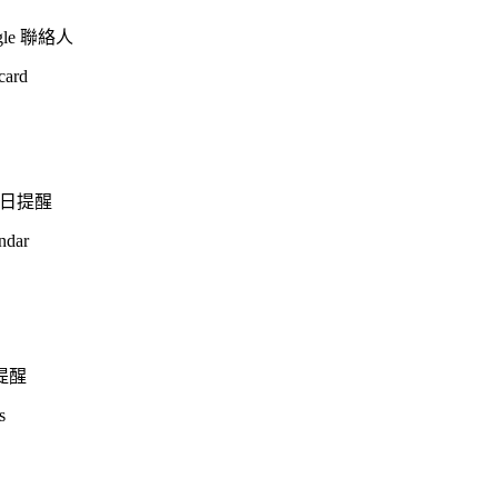
le 聯絡人
card
每日提醒
endar
提醒
s